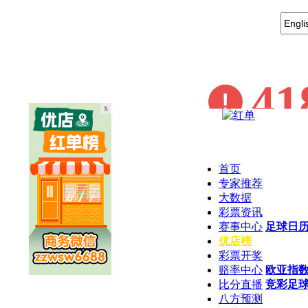
x
首页
专家推荐
大数据
彩票资讯
赛事中心
足球日
优店榜
彩票开奖
赔率中心
欧亚指
比分直播
竞彩足
八方预测