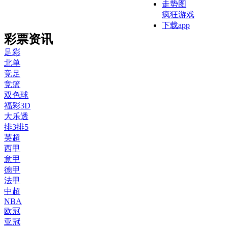
走势图
疯狂游戏
下载app
彩票资讯
足彩
北单
竞足
竞篮
双色球
福彩3D
大乐透
排3排5
英超
西甲
意甲
德甲
法甲
中超
NBA
欧冠
亚冠