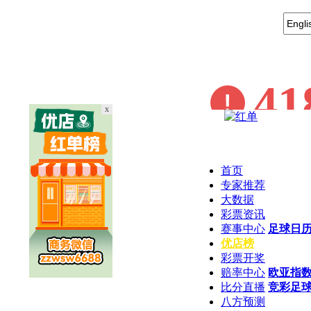
x
首页
专家推荐
大数据
彩票资讯
赛事中心
足球日
优店榜
彩票开奖
赔率中心
欧亚指
比分直播
竞彩足
八方预测