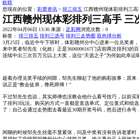
欧联
您现在的位置：
彩票资讯
>
排三排五
江西赣州现体彩排列三高手
江西赣州现体彩排列三高手 三次
2022年04月06日 13:36
来源：
足彩网
浏览次数：0
标签：
排三排五
排列三选号
排列三走势图
双色球分析
3月25日，临近中午下班时，体彩赣州分中心进来一位兑奖者，
来中奖者邹先生（化姓）正是3606006167门店前两次排列
连续中出三次百万元以上大奖，这位“天选之子”为何如此幸运
趁着办理兑奖手续的间隙，邹先生聊起了他的购彩故事：原来
说正是“教会徒弟，馋死师傅！”
不过邹先生也说，其实师傅也没教会他什么看号技巧，以前买
了排列3玩法。购买的方式一直都是直选单式、定位复式和组
了：自己会通过走势图去看最近30期开奖号码，然后进行杀号
闲聊的时候邹先生丝毫不显紧张，问及中奖有没有告诉老婆时
里得知了疫情期间赣州分中心就能兑奖，地点离自己上班地方