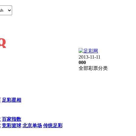
2013-11-11
0
0
0
全部彩票分类
历
足彩星相
数
百家指数
球
竞彩篮球
北京单场
传统足彩