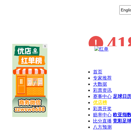
x
首页
专家推荐
大数据
彩票资讯
赛事中心
足球日
优店榜
彩票开奖
赔率中心
欧亚指
比分直播
竞彩足
八方预测