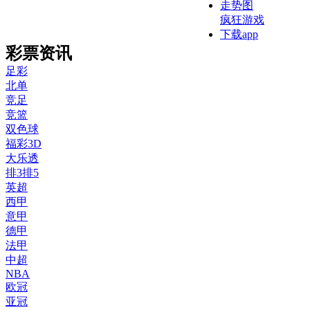
走势图
疯狂游戏
下载app
彩票资讯
足彩
北单
竞足
竞篮
双色球
福彩3D
大乐透
排3排5
英超
西甲
意甲
德甲
法甲
中超
NBA
欧冠
亚冠