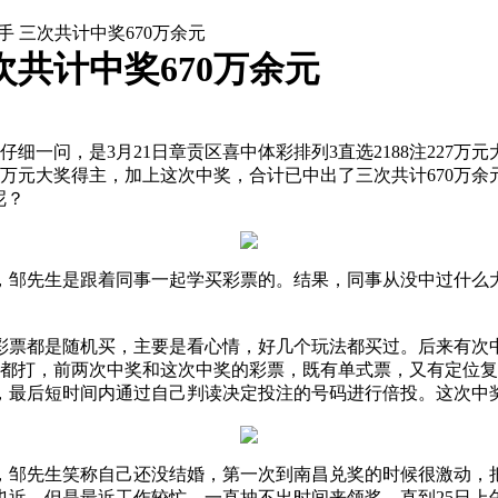
 三次共计中奖670万余元
共计中奖670万余元
仔细一问，是3月21日章贡区喜中体彩排列3直选2188注227
3的百万元大奖得主，加上这次中奖，合计已中出了三次共计670
呢？
，邹先生是跟着同事一起学买彩票的。结果，同事从没中过什么
彩票都是随机买，主要是看心情，好几个玩法都买过。后来有次
选都打，前两次中奖和这次中奖的彩票，既有单式票，又有定位
，最后短时间内通过自己判读决定投注的号码进行倍投。这次中奖
，邹先生笑称自己还没结婚，第一次到南昌兑奖的时候很激动，
也近，但是最近工作较忙，一直抽不出时间来领奖。直到25日上