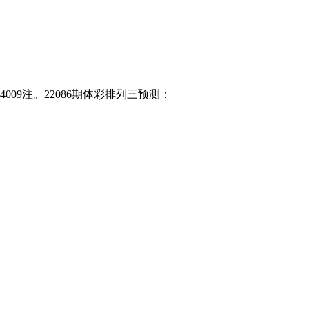
4009注。22086期体彩排列三预测：