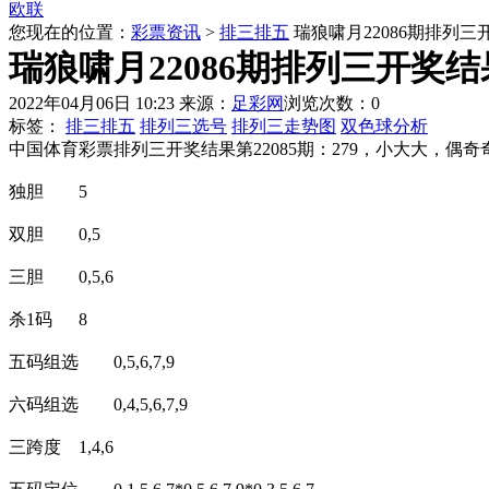
欧联
您现在的位置：
彩票资讯
>
排三排五
瑞狼啸月22086期排列三
瑞狼啸月22086期排列三开奖结
2022年04月06日 10:23
来源：
足彩网
浏览次数：0
标签：
排三排五
排列三选号
排列三走势图
双色球分析
中国体育彩票排列三开奖结果第22085期：279，小大大，偶奇奇组合
独胆
5
双胆
0,5
三胆
0,5,6
杀1码
8
五码组选
0,5,6,7,9
六码组选
0,4,5,6,7,9
三跨度
1,4,6