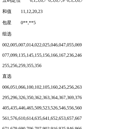
五码定位
0,1,5,6,7*0,5,6,7,9*0,3,5,6,7
和值
11,12,20,23
包星
0**,**5
组选
002,005,007,014,022,025,046,047,055,069
077,099,135,145,155,156,166,167,236,246
255,256,259,355,356
直选
006,051,066,100,102,105,160,245,256,263
295,296,326,350,362,363,364,367,369,376
405,435,446,465,509,523,526,546,556,560
561,576,610,614,635,641,652,653,657,667
671,679,690,706,707,902,916,925,946,966